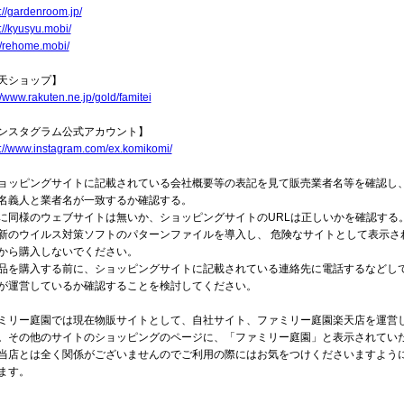
://gardenroom.jp/
://kyusyu.mobi/
//rehome.mobi/
天ショップ】
//www.rakuten.ne.jp/gold/famitei
ンスタグラム公式アカウント】
s://www.instagram.com/ex.komikomi/
ョッピングサイトに記載されている会社概要等の表記を見て販売業者名等を確認し
名義人と業者名が一致するか確認する。
に同様のウェブサイトは無いか、ショッピングサイトのURLは正しいかを確認する
新のウイルス対策ソフトのパターンファイルを導入し、 危険なサイトとして表示さ
から購入しないでください。
品を購入する前に、ショッピングサイトに記載されている連絡先に電話するなどし
が運営しているか確認することを検討してください。
ミリー庭園では現在物販サイトとして、自社サイト、ファミリー庭園楽天店を運営
。その他のサイトのショッピングのページに、「ファミリー庭園」と表示されてい
当店とは全く関係がございませんのでご利用の際にはお気をつけくださいますよう
ます。