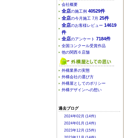
会社概要
全店
40529件
の施工例
全店
25件
の今月施工 7月
全店
14619
のお客様レビュー
件
全店
7184件
のアンケート
全国コンクール受賞作品
他の関西６店舗
外構業界の実態
外構会社の選び方
外構屋としてのポリシー
外構デザインへの想い
過去ブログ
2024年02月 (14件)
2024年01月 (14件)
2023年12月 (15件)
2023年11月 (14件)