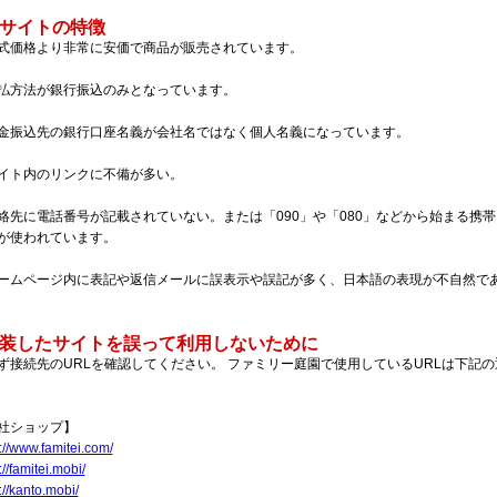
偽サイトの特徴
式価格より非常に安価で商品が販売されています。
払方法が銀行振込のみとなっています。
金振込先の銀行口座名義が会社名ではなく個人名義になっています。
イト内のリンクに不備が多い。
絡先に電話番号が記載されていない。または「090」や「080」などから始まる携
が使われています。
ームページ内に表記や返信メールに誤表示や誤記が多く、日本語の表現が不自然で
偽装したサイトを誤って利用しないために
ず接続先のURLを確認してください。 ファミリー庭園で使用しているURLは下記の
自社ショップ】
://www.famitei.com/
://famitei.mobi/
://kanto.mobi/