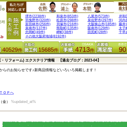
堺市(2238件)
和泉市(853件)
八尾市(573件)
岸和田
羽曳野市(320件)
松原市(298件)
泉佐野市(297件)
河内長
富田林市(256件)
貝塚市(216件)
大阪狭山市(185件)
藤井寺
泉南市(137件)
熊取町(135件)
阪南市(129件)
太子町
忠岡町(49件)
岬町(38件)
田尻町(28件)
千早赤
その他大阪府地域(8192件)
4713
90
40529
15685
件
件
件
庭・リフォーム) エクステリア情報 【過去ブログ：2023-04】
からのお知らせです♪新商品情報などいろいろ掲載します！
ＴＯＰへ
21（金）
%updated_at%