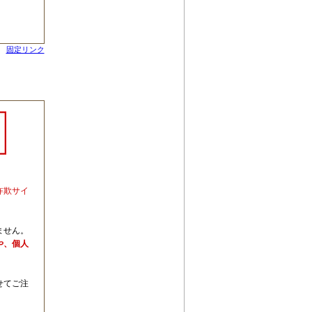
固定リンク
詐欺サイ
ません。
や、個人
せてご注