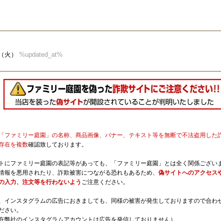
04（火）
%updated_at%
「ファミリー庭園」の名称、商品画像、バナー、テキスト等を無断で不法盗用した
存在を複数
確認致しております。
トにファミリー庭園の表記等があっても、「ファミリー庭園」とは全く関係ござい
情報を悪用されたり、詐欺被害につながる恐れもあるため、
偽サイトへのアクセス
の入力、注文等を行わないよう
ご注意ください。
、インスタグラムの広告におきましても、同様の被害が発生しておりますので合わ
ださい。
在弊社のインスタグラムアカウントは広告を発信しておりません）