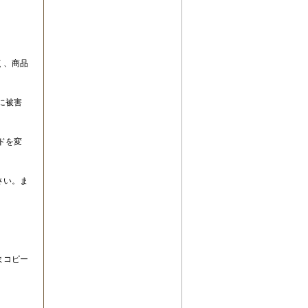
く、商品
に被害
ドを変
さい。ま
まコピー
。