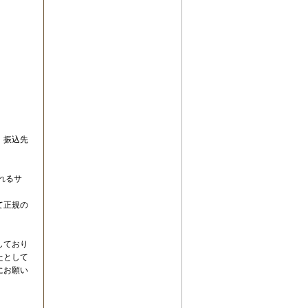
、振込先
。
れるサ
て正規の
しており
たとして
にお願い