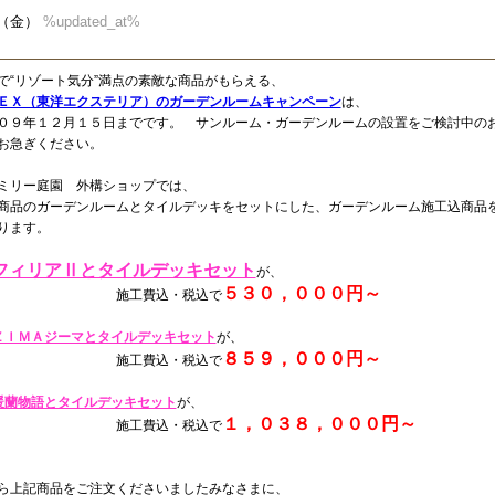
27（金）
%updated_at%
で“リゾート気分”満点の素敵な商品がもらえる、
ＥＸ（東洋エクステリア）のガーデンルームキャンペーン
は、
０９年１２月１５日までです。 サンルーム・ガーデンルームの設置をご検討中の
お急ぎください。
ミリー庭園 外構ショップでは、
商品のガーデンルームとタイルデッキをセットにした、ガーデンルーム施工込商品
おります。
フィリアⅡとタイルデッキセット
が、
５３０，０００円～
施工費込・税込で
ＺＩＭＡジーマとタイルデッキセット
が、
８５９，０００円～
施工費込・税込で
暖蘭物語とタイルデッキセット
が、
１，０３８，０００円～
施工費込・税込で
ら上記商品をご注文くださいましたみなさまに、