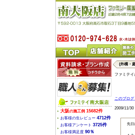
(外構・
ファミテイ
このブログ
2009/11/
大阪
15682件
の施工例
4712件
お客様の生レビュー
先日
3725件
お客様アンケート
90％
お客様満足度