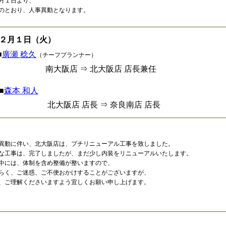
月１日より、
のとおり、人事異動となります。
２月１日（火）
■
廣瀬 稔久
（チーフプランナー）
南大阪店 ⇒ 北大阪店 店長兼任
■
森本 和人
北大阪店 店長 ⇒ 奈良南店 店長
異動に伴い、北大阪店は、プチリニューアル工事を致しました。
な工事は、完了しましたが、まだ少し内装をリニューアルいたします。
中には、体制を含め整備が整いますので、
らく、ご迷惑、ご不便おかけすることがございますが、
、ご理解くださいますよう宜しくお願い申し上げます。