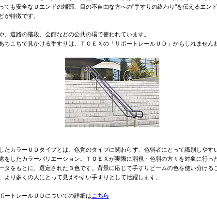
っても安全なＵエンドの端部、目の不自由な方への"手すりの終わり"を伝えるエン
どが特徴です。
や、道路の階段、会館などの公共の場で使われています。
あちこちで見かける手すりは、ＴＯＥＸの「サポートレールＵＤ」かもしれません
したカラーＵＤタイプとは、色覚のタイプに関わらず、色弱者にとって識別しやす
慮をしたカラーバリエーション。ＴＯＥＸが実際に弱視・色弱の方々を対象に行っ
ータをもとに、選定された３色です。背景に応じて手すりビームの色を使い分ける
、より多くの人にとって見えやすい手すりとして活躍します。
ートレールＵＤについての詳細は
こちら