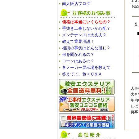
１２
南大阪店ブログ
下記
価格は本当にいくらなの？
１
手抜き工事しないか心配？
メンテナンスは大丈夫？
教えて業界用語！
相談の事例はどんな感じ？
何を聞かれるの？
ローンはあるの？
各メーカー展示場を教えて
答えてよ、色々Ｑ＆Ａ
人事
大き
年内
しば
何卒