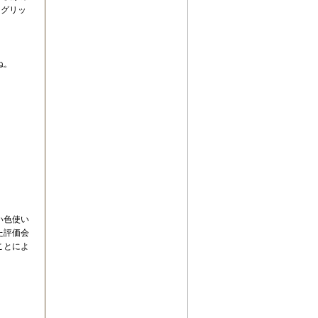
ドグリッ
ね。
い色使い
た評価会
ことによ