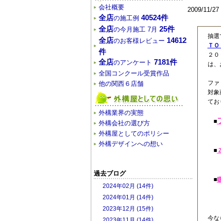
会社概要
2009/11/
全店
40524件
の施工例
全店
25件
の今月施工 7月
抽選
全店
14612
のお客様レビュー
ＴＯ
件
２０
全店
7181件
のアンケート
は、
全国コンクール受賞作品
ファ
他の関西６店舗
対象
て
外構業界の実態
■
外構会社の選び方
外構屋としてのポリシー
外構デザインへの想い
■
過去ブログ
■
2024年02月 (14件)
2024年01月 (14件)
2023年12月 (15件)
今な
2023年11月 (14件)