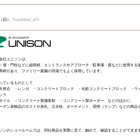
22（日）
%updated_at%
会社ユニソンは、
塀・門柱などに組積材、エントランスやアプローチ・駐車場・庭などに使用する
商材があり、ファミリー庭園の現場でもよく採用しています。
ているものとして、
然石 ・レンガ ・コンクリートブロック ・化粧コンクリートブロック ・ウ
ロック
イル ・コンクリート製舗装材 ・コンクリート製ボーダー などのほかに、
デン装飾品のポストや表札、立水栓、オーナメント、照明（ランプ）などの商品
ソンのショールームでは、同社商品を実際に見て、触れて、確認することができま