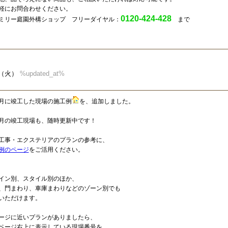
軽にお問合わせください。
0120-424-428
ミリー庭園外構ショップ フリーダイヤル：
まで
24（火）
%updated_at%
月に竣工した現場の施工例
を、追加しました。
月の竣工現場も、随時更新中です！
工事・エクステリアのプランの参考に、
例のページ
をご活用ください。
イン別、スタイル別のほか、
、門まわり、車庫まわりなどのゾーン別でも
いただけます。
ージに近いプランがありましたら、
ページ右上に表示している現場番号を