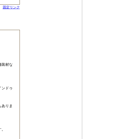
固定リンク
舗装材な
インドゥ
もありま
す。