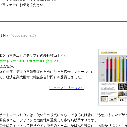
プランナーにお伝えください。
23（月）
%updated_at%
ＥＸ（東洋エクステリア）の歩行補助手すり
ポートレールＵD＜カラーＵＤタイプ＞」
誌広告が、
０９年度「第４９回消費者のためになった広告コンクール」に
て、経済産業大臣賞（雑誌広告部門）を受賞しました。
（
ニュースリリースより
）
ポートレールＵＤ」は、使い手の視点に立ち、できるだけ誰にでも使いやすいデザ
開発された、デザインと機能性を重視した歩行補助手すりです。
平にフィットして握りやすい卵型のビーム、かばんや袖口が引っ掛かりにくく、