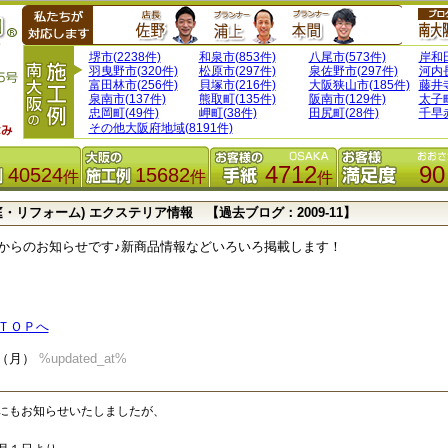
堺市(2238件)
和泉市(853件)
八尾市(573件)
岸和田
羽曳野市(320件)
松原市(297件)
泉佐野市(297件)
河内長
富田林市(256件)
貝塚市(216件)
大阪狭山市(185件)
藤井寺
泉南市(137件)
熊取町(135件)
阪南市(129件)
太子町
忠岡町(49件)
岬町(38件)
田尻町(28件)
千早赤
その他大阪府地域(8191件)
4712
90
40524
15682
件
件
件
庭・リフォーム) エクステリア情報 【過去ブログ：2009-11】
からのお知らせです♪新商品情報などいろいろ掲載します！
ＴＯＰへ
30（月）
%updated_at%
にもお知らせいたしましたが、