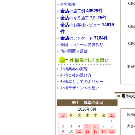
大阪
会社概要
本
全店
40529件
の施工例
ご
全店
25件
の今月施工 7月
全店
14619
のお客様レビュー
大阪
件
土
全店
7184件
のアンケート
大
全国コンクール受賞作品
日
他の関西６店舗
本日
外構業界の実態
外構会社の選び方
外構屋としてのポリシー
外構デザインへの想い
堺市の
渕上 昌幸の休日
2026年8月
皆様
日
月
火
水
木
金
土
1
大き
2
3
4
5
6
7
8
9
10
11
12
13
14
15