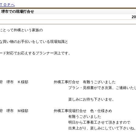
ＴＯＰへ
 堺市での現場打合せ
2
にとって外構という家族の
な買い物のお手伝いをしている現場知識と
ード対応でお応えするプランナー渕上です。
阪府 堺市 Ｋ様邸 外構工事打合せ 有難うございました
ラン・見積書ができ次第、ご連絡いたしま
楽しみにお待ち下さいませ。
阪府 堺市 Ｍ様邸 外構工事現場打合せ 色・仕様きめ
有難うございました
日から工事着工させて頂きますので
来上がり、楽しみにしていて下さいね