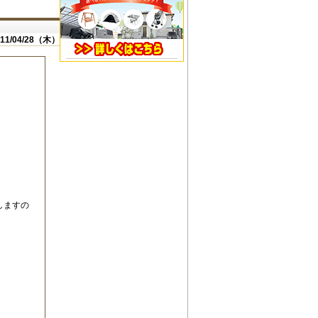
011/04/28（木）
すの
。