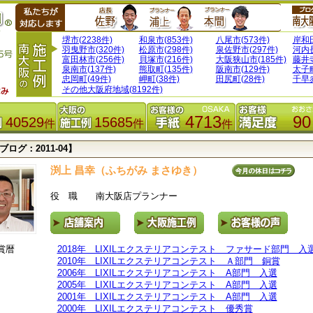
堺市(2238件)
和泉市(853件)
八尾市(573件)
岸和田
羽曳野市(320件)
松原市(298件)
泉佐野市(297件)
河内長
富田林市(256件)
貝塚市(216件)
大阪狭山市(185件)
藤井寺
泉南市(137件)
熊取町(135件)
阪南市(129件)
太子町
忠岡町(49件)
岬町(38件)
田尻町(28件)
千早赤
その他大阪府地域(8192件)
4713
90
40529
15685
件
件
件
ログ：2011-04】
渕上 昌幸（ふちがみ まさゆき）
役 職 南大阪店プランナー
賞暦
2018年 LIXILエクステリアコンテスト ファサード部門 入
2010年 LIXILエクステリアコンテスト Ａ部門 銅賞
2006年 LIXILエクステリアコンテスト A部門 入選
2005年 LIXILエクステリアコンテスト A部門 入選
2001年 LIXILエクステリアコンテスト A部門 入選
2000年 LIXILエクステリアコンテスト 優秀賞