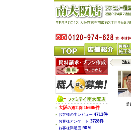
【過去ブ
受
大阪
15685件
の施工例
4713件
お客様の生レビュー
3728件
お客様アンケート
90％
お客様満足度