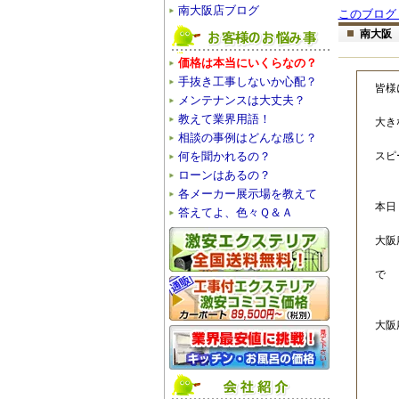
南大阪店ブログ
このブログ
南大阪
価格は本当にいくらなの？
手抜き工事しないか心配？
皆様
メンテナンスは大丈夫？
教えて業界用語！
大き
相談の事例はどんな感じ？
何を聞かれるの？
スピ
ローンはあるの？
各メーカー展示場を教えて
本日
答えてよ、色々Ｑ＆Ａ
大
プ
で
大
明
出