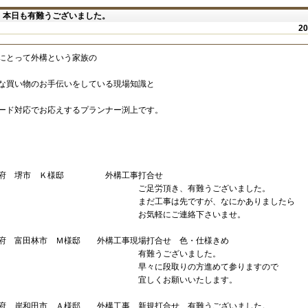
 本日も有難うございました。
2
にとって外構という家族の
な買い物のお手伝いをしている現場知識と
ード対応でお応えするプランナー渕上です。
阪府 堺市 Ｋ様邸 外構工事打合せ
足労頂き、有難うございました。
だ工事は先ですが、なにかありましたら
お気軽にご連絡下さいませ。
府 富田林市 Ｍ様邸 外構工事現場打合せ 色・仕様きめ
有難うございました。
々に段取りの方進めて参りますので
宜しくお願いいたします。
府 岸和田市 Ａ様邸 外構工事 新規打合せ 有難うございました。