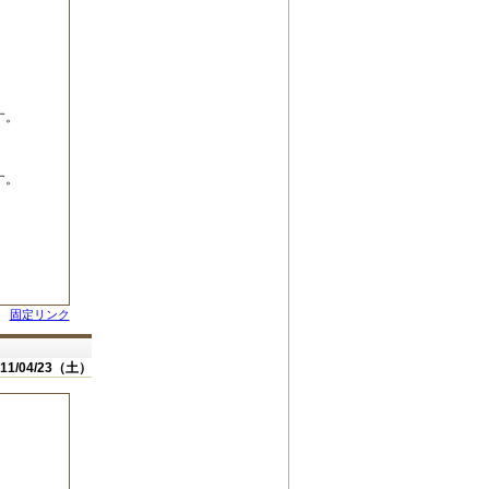
。
。
固定リンク
011/04/23（土）